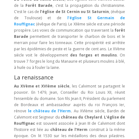
de la
Forêt Barade
, c’est la propagation du christianisme.
C’est le cas de
l’église de St Cernin ou St Saturnin
, (évêque
de Toulouse) et de
l’église St Germain de
Rouffignac
(évêque de Paris). Le XIIème siècle est une période
prospère. Les voies de communication qui traversent la
forêt
Barade
permettent de transporter le charbon de bois et le
merrain pour faire les tonneaux. Cette prospérité est arrêtée
par les épidémies de peste et la guerre de cent ans. Le XVème
siècle voit le développement
des forges et moulins
. On
trouve 7 forges le long du Manaurie et plusieurs moulins à blé,
à huile ou à fouler la laine.
La renaissance
Au XVème et XVIème siècle
, les Calvimont se partagent le
pouvoir. En 1479, Jean, Conseiller du Roi Louis XII, réunit
l’ensemble du domaine. Son fils Jean II, Président du parlement
de Bordeaux et ambassadeur auprès du roi François Ier,
rénove
le château de l’Herm
.
Au XVIème siècle, Bardin de
Calvimont est Seigneur du
château du Cheylard
.
L’église de
Rouffignac
est souvent associée à Jean III de Calvimont dont
l’histoire est liée au
château de l’Herm
construit à la même
époque. On lit 1530 sur les médaillons des deux pilastres.