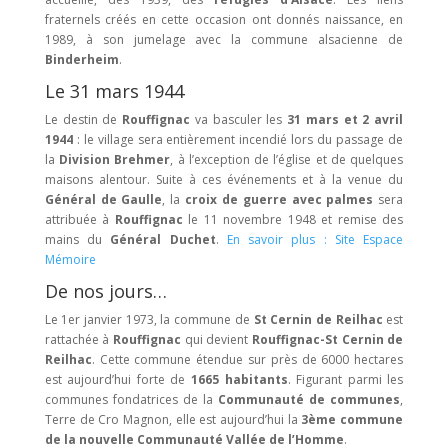
fraternels créés en cette occasion ont donnés naissance, en
1989, à son jumelage avec la commune alsacienne de
Binderheim
.
Le 31 mars 1944
Le destin de
Rouffignac
va basculer les
31 mars et 2 avril
1944
: le village sera entièrement incendié lors du passage de
la
Division Brehmer
, à l’exception de l’église et de quelques
maisons alentour. Suite à ces événements et à la venue du
Général de Gaulle
, la
croix de guerre avec palmes
sera
attribuée à
Rouffignac
le 11 novembre 1948 et remise des
mains du
Général Duchet
.
En savoir plus : Site Espace
Mémoire
De nos jours…
Le 1er janvier 1973, la commune de
St Cernin de Reilhac
est
rattachée à
Rouffignac
qui devient
Rouffignac-St Cernin de
Reilhac
. Cette commune étendue sur près de 6000 hectares
est aujourd’hui forte de
1665 habitants
. Figurant parmi les
communes fondatrices de la
Communauté de communes
,
Terre de Cro Magnon, elle est aujourd’hui la
3ème commune
de la nouvelle Communauté Vallée de l’Homme
.